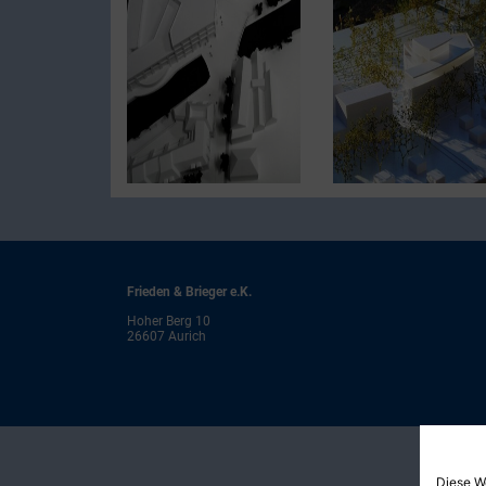
Frieden & Brieger e.K.
Hoher Berg 10
26607 Aurich
Diese W