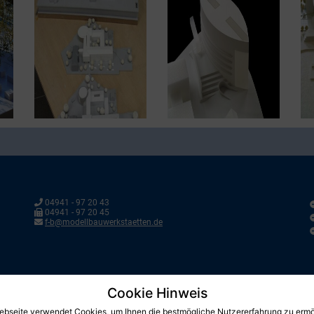
04941 - 97 20 43
04941 - 97 20 45
f-b@modellbauwerkstaetten.de
Cookie Hinweis
ebseite verwendet Cookies, um Ihnen die bestmögliche Nutzererfahrung zu ermö