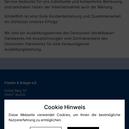
Service bedeutet für uns individuelle und kompetente Betreuung
und beinhaltet neben der Inbetriebnahme auch die Wartung.
Schließlich ist eine Gute Kundenbeziehung und Zusammenarbeit
ein Schlüssel unseres Erfolgs
Wir sind ein Ausbildungsbetrieb des Deutschen Modellbauer-
Handwerks mit Auszeichnungen vom Zentralverband des
Deutschen Handwerks für eine herausragende
Ausbildungsleistung.
Frieden & Brieger e.K.
Hoher Berg 10
26607 Aurich
04941 - 97 20 43
Cookie Hinweis
04941 - 97 20 45
f-b@modellbauwerkstaetten.de
Diese Webseite verwendet Cookies, um Ihnen die bestmögliche
Nutzererfahrung zu ermöglichen.
Impressum